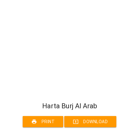
Harta Burj Al Arab
print
system_update_alt
PRINT
DOWNLOAD