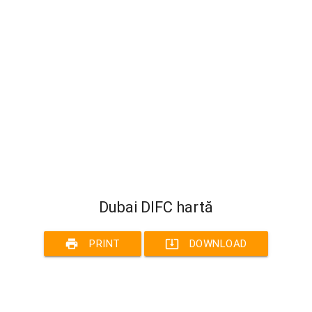
Dubai DIFC hartă
print
system_update_alt
PRINT
DOWNLOAD