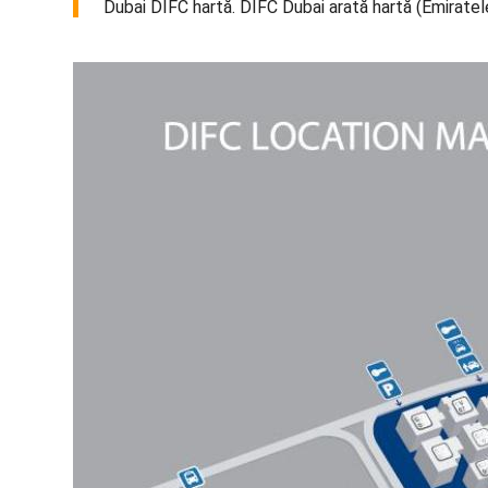
Dubai DIFC hartă. DIFC Dubai arată hartă (Emiratel