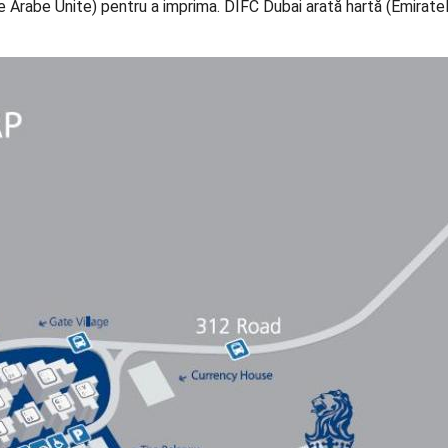
e Arabe Unite) pentru a imprima. DIFC Dubai arată hartă (Emirate