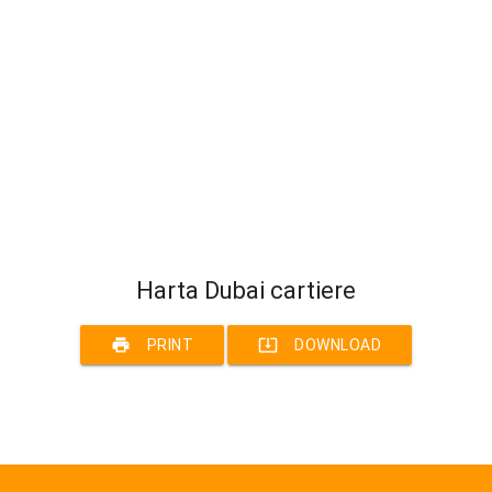
Harta Dubai cartiere
print
system_update_alt
PRINT
DOWNLOAD