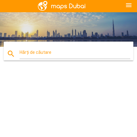
menu
search
Hărți de căutare