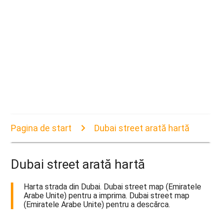
Pagina de start
Dubai street arată hartă
Dubai street arată hartă
Harta strada din Dubai. Dubai street map (Emiratele
Arabe Unite) pentru a imprima. Dubai street map
(Emiratele Arabe Unite) pentru a descărca.