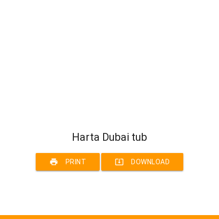
Harta Dubai tub
print
system_update_alt
PRINT
DOWNLOAD