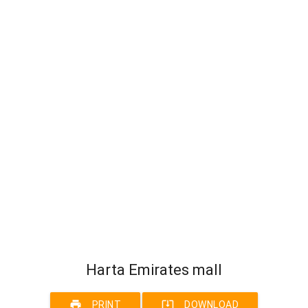
Harta Emirates mall
print
system_update_alt
PRINT
DOWNLOAD