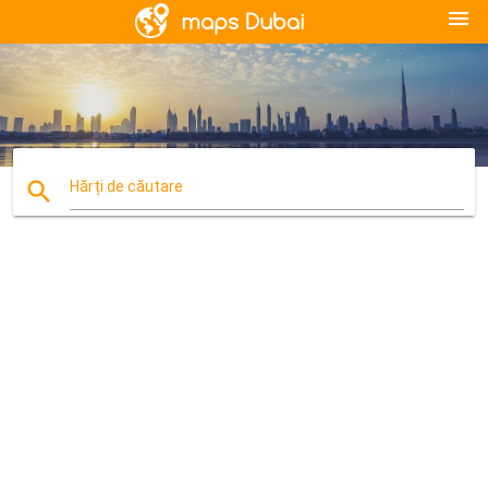
menu
search
Hărți de căutare