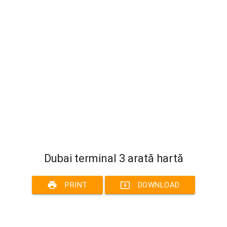
Dubai terminal 3 arată hartă
print
system_update_alt
PRINT
DOWNLOAD