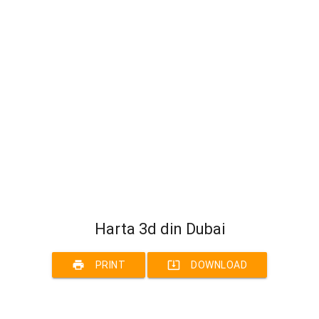
Harta 3d din Dubai
print
system_update_alt
PRINT
DOWNLOAD