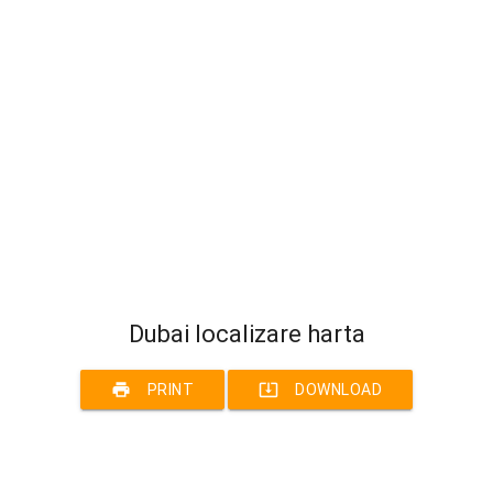
Dubai localizare harta
print
system_update_alt
PRINT
DOWNLOAD